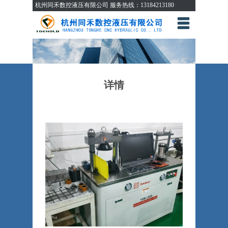
杭州同禾数控液压有限公司 服务热线：13184213180
详情