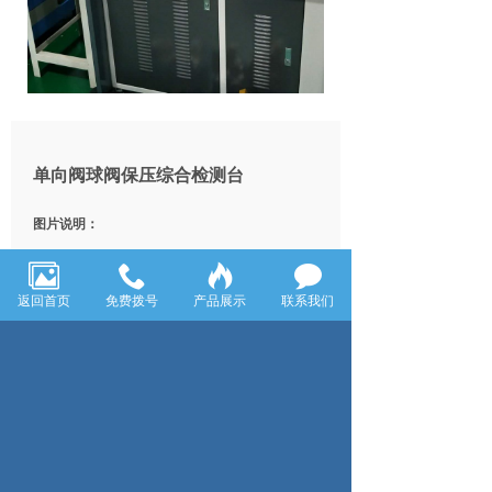
单向阀球阀保压综合检测台
图片说明：
浏览 (629)
返回首页
免费拨号
产品展示
联系我们
上一页：高精度激光打标机
下一页：超高压电磁球阀可靠性试验台
电话：13184213180
联系人：李先生
联系地址：萧山区新街街道山末址村1098号21号楼北