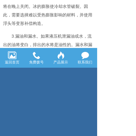
将在晚上关闭。冰的膨胀使冷却水管破裂。因
此，需要选择难以受热膨胀影响的材料，并使用
浮头等变形补偿构造。
3.漏油和漏水。如果液压机泄漏油或水，流
出的油将变白，排出的水将是油性的。漏水和漏
油主要是由于机油冷却器的端盖和气缸之间的连
接面，或者是由于焊接不良或冷却水管破裂造成
返回首页
免费拨号
产品展示
联系我们
的。 此时，根据情况，可以采取密封件更换和焊
接修复等措施。
4.过度冷却。 在数控液压设备的冷却回路中，溢
流阀的温度和流量会根据系统的功率流量而变
化，因此热量也会发生变化，这可能导致过冷和
处理。 为了使系统中的油温保持适当，您可以使
用温度控制系统，该系统可以自动调节冷却水
量。 如果油温低于正常温度，请停止冷却器或打