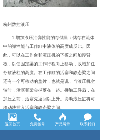
杭州数控液压
1.增加液压油弹性能的存储量：储存在流体
中的弹性能与工作缸中液体的高度成反比。因
此，可以在工作台和液压机的下模之间加厚背
板，以使固定梁的工作行程向上移动，以增加任
务缸液柱的高度。在工作缸的活塞和静态梁之间
还有一个可移动的垫片，也就是说，当液压机空
转时，活塞和梁会掉落在一起。接触工件后，在
加压之前，活塞先返回以上升。协助液压缸将可
移动块插入活塞和静态梁之间。
2.释放其余通道的能量：在液压机突然失去
返回首页
免费拨号
产品展示
联系我们
负载的时刻，工作缸中的局部低压液体被排到旁
边，从而增加了释放的能量。在这种方法中，当